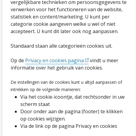
vergelijkbare technieken om persoonsgegevens te
Sitemap
verwerken voor het functioneren van de website,
statistiek en content/marketing. U kunt per
Privacybeleid en cookies
categorie cookie aangeven welke u wel of niet
Cookies wijzigen
accepteert. U kunt dit later ook nog aanpassen.
Toegankelijkheidsverklaring
Standaard staan alle categorieën cookies uit.
Ga naar de pagina
Op de
Privacy en cookies pagina
vindt u meer
informatie over het gebruik van cookies.
Vacatures
De instellingen van de cookies kunt u altijd aanpassen of
Proclaimer en copyright
intrekken op de volgende manieren:
Via het cookie-icoontje, dat rechtsonder in uw
Webarchief
scherm staat
Door onder aan de pagina (footer) te klikken
op cookies wijzigen.
Volg ons op social media
Via de link op de pagina Privacy en cookies