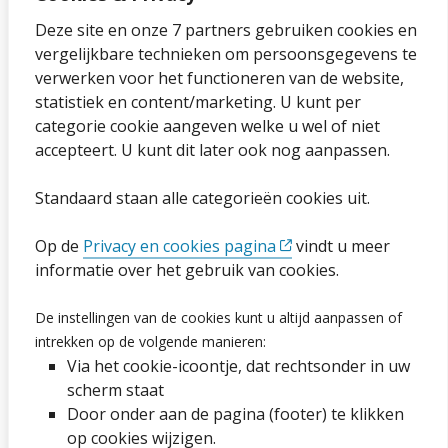
Over onze website
Deze site en onze 7 partners gebruiken cookies en
vergelijkbare technieken om persoonsgegevens te
Sitemap
verwerken voor het functioneren van de website,
statistiek en content/marketing. U kunt per
Privacybeleid en cookies
categorie cookie aangeven welke u wel of niet
Cookies wijzigen
accepteert. U kunt dit later ook nog aanpassen.
Toegankelijkheidsverklaring
Standaard staan alle categorieën cookies uit.
Ga naar de pagina
Op de
Privacy en cookies pagina
vindt u meer
informatie over het gebruik van cookies.
Vacatures
De instellingen van de cookies kunt u altijd aanpassen of
intrekken op de volgende manieren:
Proclaimer en copyright
Via het cookie-icoontje, dat rechtsonder in uw
Webarchief
scherm staat
Door onder aan de pagina (footer) te klikken
op cookies wijzigen.