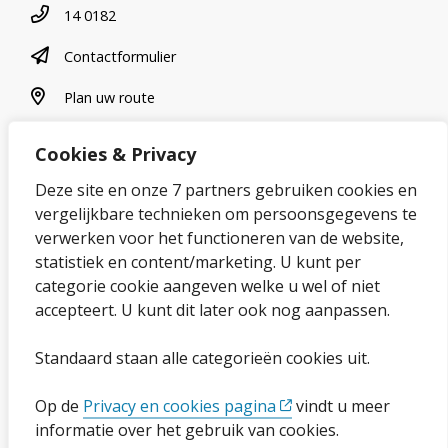
Telefoonnummer
14 0182
contactformulier
Contactformulier
plan uw route
Plan uw route
Cookies & Privacy
Over onze website
Deze site en onze 7 partners gebruiken cookies en
vergelijkbare technieken om persoonsgegevens te
Sitemap
verwerken voor het functioneren van de website,
statistiek en content/marketing. U kunt per
Privacybeleid en cookies
categorie cookie aangeven welke u wel of niet
Cookies wijzigen
accepteert. U kunt dit later ook nog aanpassen.
Toegankelijkheidsverklaring
Standaard staan alle categorieën cookies uit.
Ga naar de pagina
Op de
Privacy en cookies pagina
vindt u meer
informatie over het gebruik van cookies.