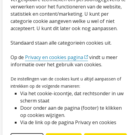
Sitemap
verwerken voor het functioneren van de website,
statistiek en content/marketing. U kunt per
Privacybeleid en cookies
categorie cookie aangeven welke u wel of niet
Cookies wijzigen
accepteert. U kunt dit later ook nog aanpassen.
Toegankelijkheidsverklaring
Standaard staan alle categorieën cookies uit.
Ga naar de pagina
Op de
Privacy en cookies pagina
vindt u meer
informatie over het gebruik van cookies.
Vacatures
De instellingen van de cookies kunt u altijd aanpassen of
intrekken op de volgende manieren:
Proclaimer en copyright
Via het cookie-icoontje, dat rechtsonder in uw
Webarchief
scherm staat
Door onder aan de pagina (footer) te klikken
op cookies wijzigen.
Volg ons op social media
Via de link op de pagina Privacy en cookies