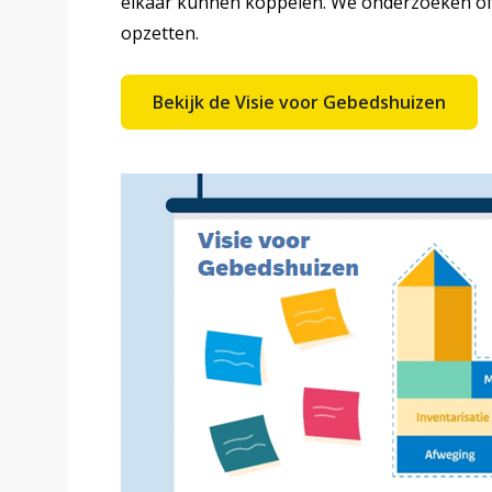
elkaar kunnen koppelen. We onderzoeken of 
opzetten.
Bekijk de Visie voor Gebedshuizen