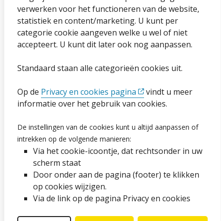
Sitemap
verwerken voor het functioneren van de website,
statistiek en content/marketing. U kunt per
Privacybeleid en cookies
categorie cookie aangeven welke u wel of niet
Cookies wijzigen
accepteert. U kunt dit later ook nog aanpassen.
Toegankelijkheidsverklaring
Standaard staan alle categorieën cookies uit.
Ga naar de pagina
Op de
Privacy en cookies pagina
vindt u meer
informatie over het gebruik van cookies.
Vacatures
De instellingen van de cookies kunt u altijd aanpassen of
Proclaimer en copyright
intrekken op de volgende manieren:
Via het cookie-icoontje, dat rechtsonder in uw
Webarchief
scherm staat
Door onder aan de pagina (footer) te klikken
op cookies wijzigen.
Volg ons op social media
Via de link op de pagina Privacy en cookies
Facebook
LinkedIn
Instagram
YouTube