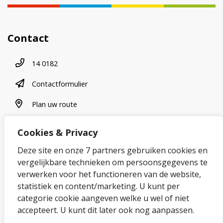
Contact
Telefoonnummer
14 0182
contactformulier
Contactformulier
plan uw route
Plan uw route
Cookies & Privacy
Over onze website
Deze site en onze 7 partners gebruiken cookies en
vergelijkbare technieken om persoonsgegevens te
Sitemap
verwerken voor het functioneren van de website,
statistiek en content/marketing. U kunt per
Privacybeleid en cookies
categorie cookie aangeven welke u wel of niet
Cookies wijzigen
accepteert. U kunt dit later ook nog aanpassen.