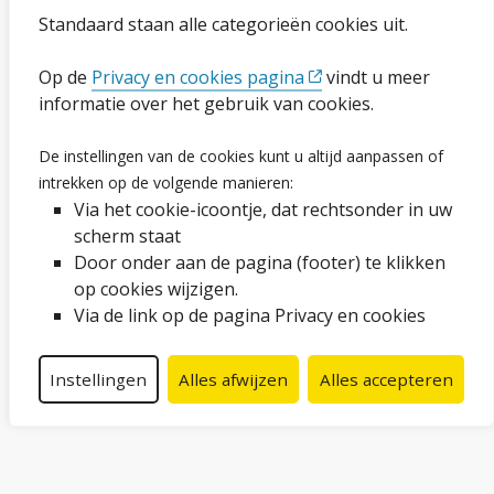
Toegankelijkheidsverklaring
Standaard staan alle categorieën cookies uit.
Ga naar de pagina
Op de
Privacy en cookies pagina
vindt u meer
informatie over het gebruik van cookies.
Vacatures
De instellingen van de cookies kunt u altijd aanpassen of
intrekken op de volgende manieren:
Proclaimer en copyright
Via het cookie-icoontje, dat rechtsonder in uw
Webarchief
scherm staat
Door onder aan de pagina (footer) te klikken
op cookies wijzigen.
Volg ons op social media
Via de link op de pagina Privacy en cookies
Facebook
LinkedIn
Instagram
YouTube
Instellingen
Alles afwijzen
Alles accepteren