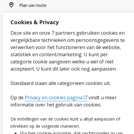
plan uw route
Plan uw route
Cookies & Privacy
Over onze website
Deze site en onze 7 partners gebruiken cookies en
vergelijkbare technieken om persoonsgegevens te
Sitemap
verwerken voor het functioneren van de website,
statistiek en content/marketing. U kunt per
Privacybeleid en cookies
categorie cookie aangeven welke u wel of niet
Cookies wijzigen
accepteert. U kunt dit later ook nog aanpassen.
Toegankelijkheidsverklaring
Standaard staan alle categorieën cookies uit.
Op de
Privacy en cookies pagina
vindt u meer
Ga naar de pagina
informatie over het gebruik van cookies.
Vacatures
De instellingen van de cookies kunt u altijd aanpassen of
intrekken op de volgende manieren:
Proclaimer en copyright
Via het cookie-icoontje, dat rechtsonder in uw