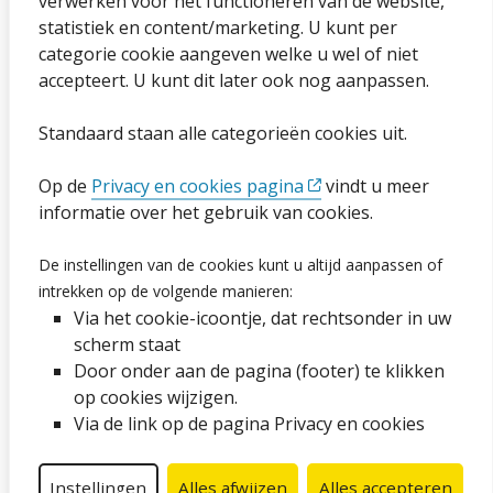
verwerken voor het functioneren van de website,
statistiek en content/marketing. U kunt per
Privacybeleid en cookies
categorie cookie aangeven welke u wel of niet
Cookies wijzigen
accepteert. U kunt dit later ook nog aanpassen.
Toegankelijkheidsverklaring
Standaard staan alle categorieën cookies uit.
Ga naar de pagina
Op de
Privacy en cookies pagina
vindt u meer
informatie over het gebruik van cookies.
Vacatures
De instellingen van de cookies kunt u altijd aanpassen of
Proclaimer en copyright
intrekken op de volgende manieren:
Via het cookie-icoontje, dat rechtsonder in uw
Webarchief
scherm staat
Door onder aan de pagina (footer) te klikken
op cookies wijzigen.
Volg ons op social media
Via de link op de pagina Privacy en cookies
Facebook
LinkedIn
Instagram
YouTube
Instellingen
Alles afwijzen
Alles accepteren