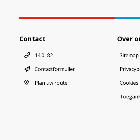
Contact
Over o
Telefoonnummer
14 0182
Sitemap
contactformulier
Contactformulier
Privacyb
plan uw route
Plan uw route
Cookies 
Toeganke