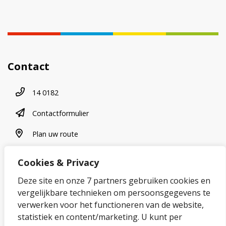
Contact
Telefoonnummer
14 0182
contactformulier
Contactformulier
plan uw route
Plan uw route
Cookies & Privacy
Over onze website
Deze site en onze 7 partners gebruiken cookies en
vergelijkbare technieken om persoonsgegevens te
Sitemap
verwerken voor het functioneren van de website,
statistiek en content/marketing. U kunt per
Privacybeleid en cookies