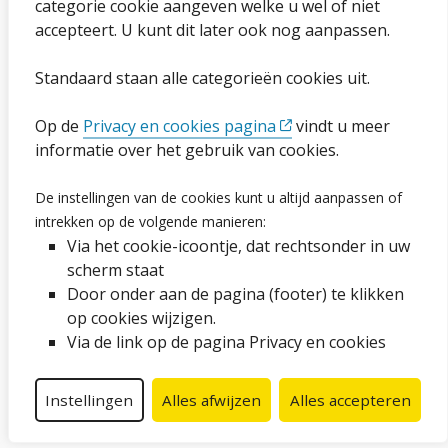
categorie cookie aangeven welke u wel of niet
Cookies wijzigen
accepteert. U kunt dit later ook nog aanpassen.
Toegankelijkheidsverklaring
Standaard staan alle categorieën cookies uit.
Ga naar de pagina
Op de
Privacy en cookies pagina
vindt u meer
informatie over het gebruik van cookies.
Vacatures
De instellingen van de cookies kunt u altijd aanpassen of
intrekken op de volgende manieren:
Proclaimer en copyright
Via het cookie-icoontje, dat rechtsonder in uw
Webarchief
scherm staat
Door onder aan de pagina (footer) te klikken
op cookies wijzigen.
Volg ons op social media
Via de link op de pagina Privacy en cookies
Facebook
LinkedIn
Instagram
YouTube
Instellingen
Alles afwijzen
Alles accepteren