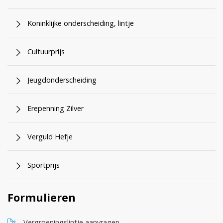
Koninklijke onderscheiding, lintje
Cultuurprijs
Jeugdonderscheiding
Erepenning Zilver
Verguld Hefje
Sportprijs
Formulieren
, opent in nieuw tabblad
Vergroeningslintje aanvragen