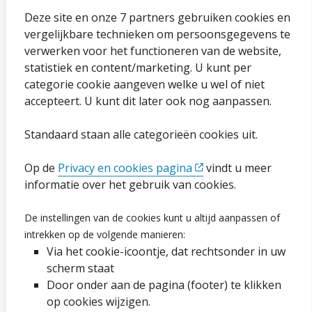
Over onze website
Deze site en onze 7 partners gebruiken cookies en
vergelijkbare technieken om persoonsgegevens te
Sitemap
verwerken voor het functioneren van de website,
statistiek en content/marketing. U kunt per
Privacybeleid en cookies
categorie cookie aangeven welke u wel of niet
Cookies wijzigen
accepteert. U kunt dit later ook nog aanpassen.
Toegankelijkheidsverklaring
Standaard staan alle categorieën cookies uit.
Ga naar de pagina
Op de
Privacy en cookies pagina
vindt u meer
informatie over het gebruik van cookies.
Vacatures
De instellingen van de cookies kunt u altijd aanpassen of
Proclaimer en copyright
intrekken op de volgende manieren:
Via het cookie-icoontje, dat rechtsonder in uw
Webarchief
scherm staat
Door onder aan de pagina (footer) te klikken
op cookies wijzigen.