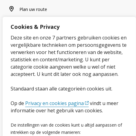
plan uw route
Plan uw route
Cookies & Privacy
Over onze website
Deze site en onze 7 partners gebruiken cookies en
vergelijkbare technieken om persoonsgegevens te
Sitemap
verwerken voor het functioneren van de website,
statistiek en content/marketing. U kunt per
Privacybeleid en cookies
categorie cookie aangeven welke u wel of niet
Cookies wijzigen
accepteert. U kunt dit later ook nog aanpassen.
Toegankelijkheidsverklaring
Standaard staan alle categorieën cookies uit.
Ga naar de pagina
Op de
Privacy en cookies pagina
vindt u meer
informatie over het gebruik van cookies.
Vacatures
De instellingen van de cookies kunt u altijd aanpassen of
Proclaimer en copyright
intrekken op de volgende manieren: