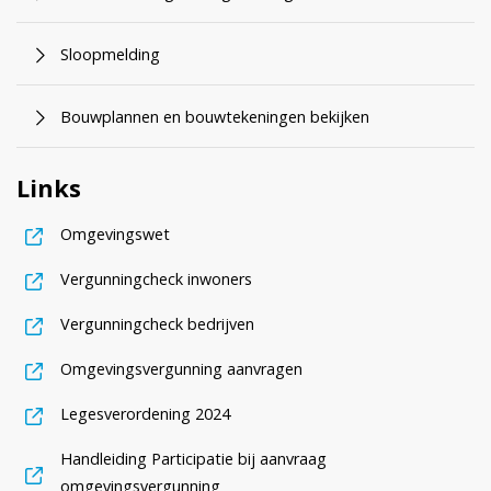
Sloopmelding
Bouwplannen en bouwtekeningen bekijken
Links
, opent in nieuw tabblad
Omgevingswet
, opent in nieuw tabblad
Vergunningcheck inwoners
, opent in nieuw tabblad
Vergunningcheck bedrijven
, opent in nieuw tabblad
Omgevingsvergunning aanvragen
, opent in nieuw tabblad
Legesverordening 2024
Handleiding Participatie bij aanvraag
, opent in nieuw tabblad
omgevingsvergunning