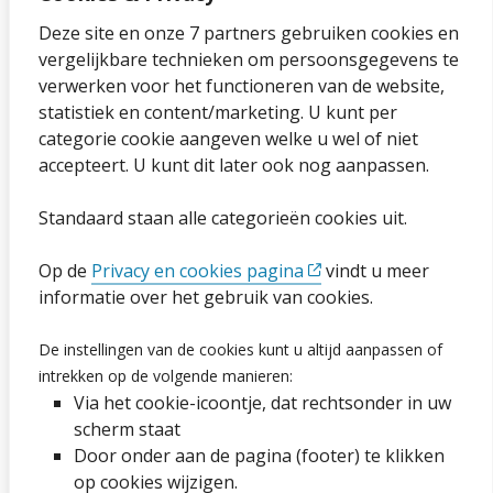
Over onze website
Deze site en onze 7 partners gebruiken cookies en
vergelijkbare technieken om persoonsgegevens te
Sitemap
verwerken voor het functioneren van de website,
statistiek en content/marketing. U kunt per
Privacybeleid en cookies
categorie cookie aangeven welke u wel of niet
Cookies wijzigen
accepteert. U kunt dit later ook nog aanpassen.
Toegankelijkheidsverklaring
Standaard staan alle categorieën cookies uit.
Ga naar de pagina
Op de
Privacy en cookies pagina
vindt u meer
informatie over het gebruik van cookies.
Vacatures
De instellingen van de cookies kunt u altijd aanpassen of
Proclaimer en copyright
intrekken op de volgende manieren:
Via het cookie-icoontje, dat rechtsonder in uw
Webarchief
scherm staat
Door onder aan de pagina (footer) te klikken
op cookies wijzigen.