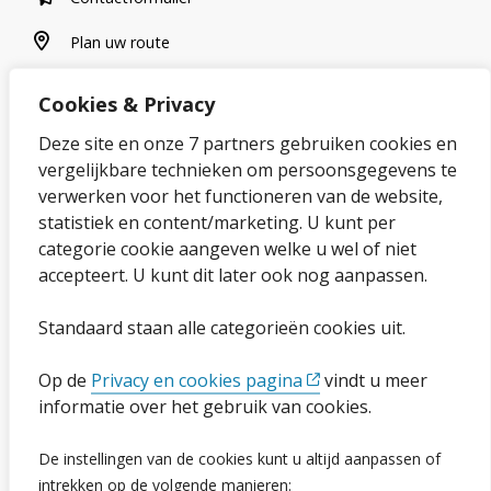
plan uw route
Plan uw route
Cookies & Privacy
Over onze website
Deze site en onze 7 partners gebruiken cookies en
vergelijkbare technieken om persoonsgegevens te
Sitemap
verwerken voor het functioneren van de website,
statistiek en content/marketing. U kunt per
Privacybeleid en cookies
categorie cookie aangeven welke u wel of niet
Cookies wijzigen
accepteert. U kunt dit later ook nog aanpassen.
Toegankelijkheidsverklaring
Standaard staan alle categorieën cookies uit.
Ga naar de pagina
Op de
Privacy en cookies pagina
vindt u meer
informatie over het gebruik van cookies.
Vacatures
De instellingen van de cookies kunt u altijd aanpassen of
intrekken op de volgende manieren:
Proclaimer en copyright