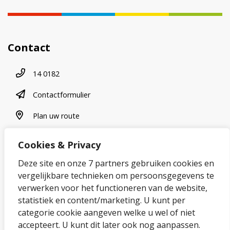
Contact
Telefoonnummer
14 0182
contactformulier
Contactformulier
plan uw route
Plan uw route
Cookies & Privacy
Over onze website
Deze site en onze 7 partners gebruiken cookies en
vergelijkbare technieken om persoonsgegevens te
Sitemap
verwerken voor het functioneren van de website,
statistiek en content/marketing. U kunt per
Privacybeleid en cookies
categorie cookie aangeven welke u wel of niet
Cookies wijzigen
accepteert. U kunt dit later ook nog aanpassen.