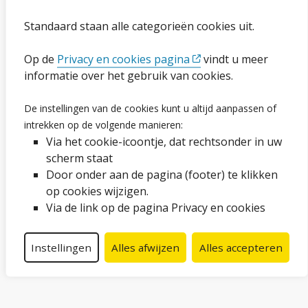
Toegankelijkheidsverklaring
Standaard staan alle categorieën cookies uit.
Op de
Privacy en cookies pagina
vindt u meer
Ga naar de pagina
informatie over het gebruik van cookies.
Vacatures
De instellingen van de cookies kunt u altijd aanpassen of
intrekken op de volgende manieren:
Proclaimer en copyright
Via het cookie-icoontje, dat rechtsonder in uw
Webarchief
scherm staat
Door onder aan de pagina (footer) te klikken
op cookies wijzigen.
Volg ons op social media
Via de link op de pagina Privacy en cookies
Facebook
LinkedIn
Instagram
YouTube
Instellingen
Alles afwijzen
Alles accepteren