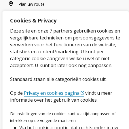
plan uw route
Plan uw route
Cookies & Privacy
Over onze website
Deze site en onze 7 partners gebruiken cookies en
vergelijkbare technieken om persoonsgegevens te
Sitemap
verwerken voor het functioneren van de website,
statistiek en content/marketing. U kunt per
Privacybeleid en cookies
categorie cookie aangeven welke u wel of niet
Cookies wijzigen
accepteert. U kunt dit later ook nog aanpassen.
Toegankelijkheidsverklaring
Standaard staan alle categorieën cookies uit.
Ga naar de pagina
Op de
Privacy en cookies pagina
vindt u meer
informatie over het gebruik van cookies.
Vacatures
De instellingen van de cookies kunt u altijd aanpassen of
Proclaimer en copyright
intrekken op de volgende manieren:
Via het cookie-icoontje, dat rechtsonder in uw