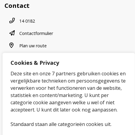
Contact
Telefoonnummer
14 0182
contactformulier
Contactformulier
plan uw route
Plan uw route
Cookies & Privacy
Over onze website
Deze site en onze 7 partners gebruiken cookies en
vergelijkbare technieken om persoonsgegevens te
Sitemap
verwerken voor het functioneren van de website,
statistiek en content/marketing. U kunt per
Privacybeleid en cookies
categorie cookie aangeven welke u wel of niet
Cookies wijzigen
accepteert. U kunt dit later ook nog aanpassen.
Toegankelijkheidsverklaring
Standaard staan alle categorieën cookies uit.