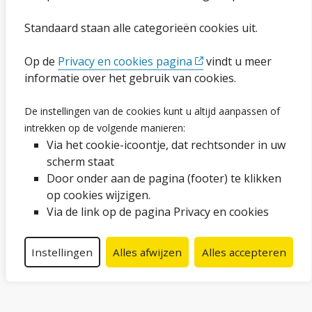
Toegankelijkheidsverklaring
Standaard staan alle categorieën cookies uit.
Ga naar de pagina
Op de
Privacy en cookies pagina
vindt u meer
informatie over het gebruik van cookies.
Vacatures
De instellingen van de cookies kunt u altijd aanpassen of
intrekken op de volgende manieren:
Proclaimer en copyright
Via het cookie-icoontje, dat rechtsonder in uw
Webarchief
scherm staat
Door onder aan de pagina (footer) te klikken
op cookies wijzigen.
Volg ons op social media
Via de link op de pagina Privacy en cookies
Facebook
LinkedIn
Instagram
YouTube
Instellingen
Alles afwijzen
Alles accepteren