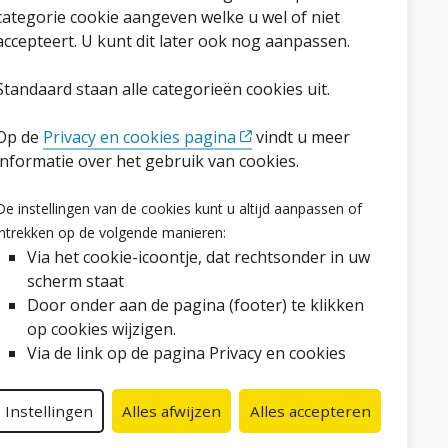
categorie cookie aangeven welke u wel of niet
accepteert. U kunt dit later ook nog aanpassen.
Standaard staan alle categorieën cookies uit.
Op de
Privacy en cookies pagina
vindt u meer
informatie over het gebruik van cookies.
Volg ons op social media
De instellingen van de cookies kunt u altijd aanpassen of
Facebook
LinkedIn
Instagram
YouTube
intrekken op de volgende manieren:
Via het cookie-icoontje, dat rechtsonder in uw
scherm staat
Door onder aan de pagina (footer) te klikken
op cookies wijzigen.
Via de link op de pagina Privacy en cookies
Instellingen
Alles afwijzen
Alles accepteren