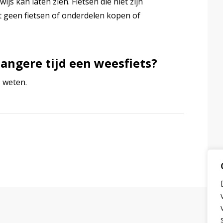
js kan laten zien. Fietsen die niet zijn
 geen fietsen of onderdelen kopen of
l langere tijd een weesfiets?
s weten.
tsApp
ia Mail