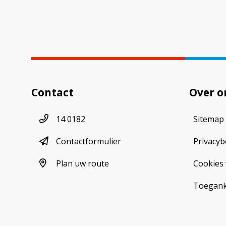
Contact
Over o
Telefoonnummer
14 0182
Sitemap
contactformulier
Contactformulier
Privacyb
plan uw route
Plan uw route
Cookies 
Toeganke