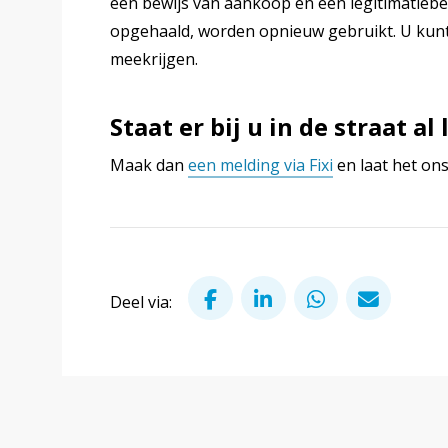
een bewijs van aankoop en een legitimatiebewi
opgehaald, worden opnieuw gebruikt. U kunt
meekrijgen.
Staat er bij u in de straat a
Maak dan
een melding via Fixi
en laat het on
Deel via Facebook
Deel via LinkedIn
Deel via Wha
Deel v
Deel via: