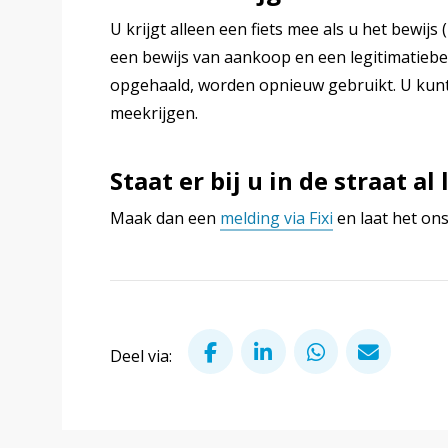
U krijgt alleen een fiets mee als u het bewij
een bewijs van aankoop en een legitimatiebewi
opgehaald, worden opnieuw gebruikt. U kunt
meekrijgen.
Staat er bij u in de straat a
Maak dan een
melding via Fixi
en laat het on
Deel via Facebook
Deel via LinkedIn
Deel via Wha
Deel v
Deel via: