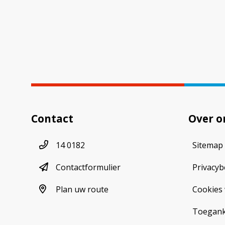
Contact
Over o
Telefoonnummer
14 0182
Sitemap
contactformulier
Contactformulier
Privacyb
plan uw route
Plan uw route
Cookies 
Toeganke